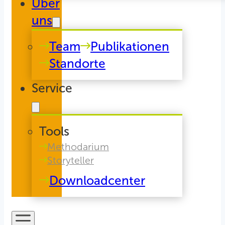
Über
uns
Team
Publikationen
Standorte
Service
Tools
Methodarium
Storyteller
Downloadcenter