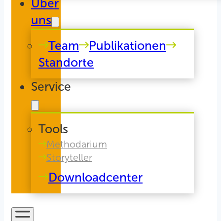
Über
uns
Team
Publikationen
Standorte
Service
Tools
Methodarium
Storyteller
Downloadcenter