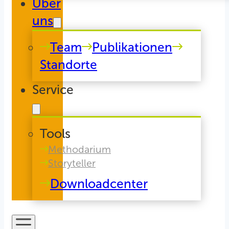
Über
uns
Team
Publikationen
Standorte
Service
Tools
Methodarium
Storyteller
Downloadcenter