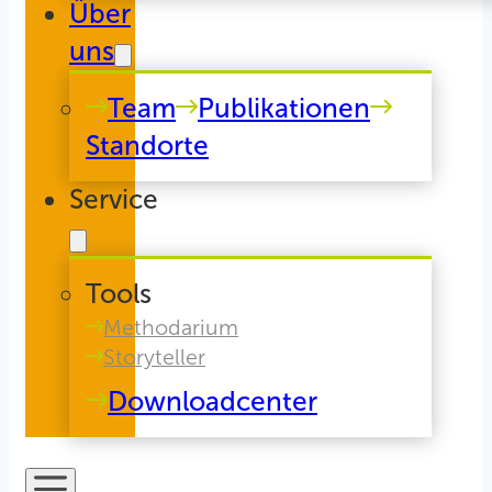
Über
uns
Team
Publikationen
Standorte
Service
Tools
Methodarium
Storyteller
Downloadcenter