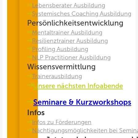
Lebensberater Ausbildung
Systemisches Coaching Ausbildung
Persönlichkeitsentwicklung
Mentaltrainer Ausbildung
Resilienztrainer Ausbildung
Profiling Ausbildung
NLP Practitioner Ausbildung
Wissensvermittlung
Trainerausbildung
Unsere nächsten Infoabende
Seminare & Kurzworkshops
Infos
Infos zu Förderungen
Nächtigungsmöglichkeiten bei Semin