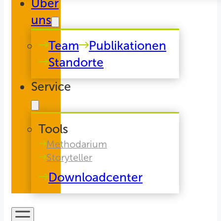
Über
uns
Team
Publikationen
Standorte
Service
Tools
Methodarium
Storyteller
Downloadcenter