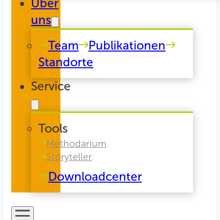
Über
uns
Team
Publikationen
Standorte
Service
Tools
Methodarium
Storyteller
Downloadcenter