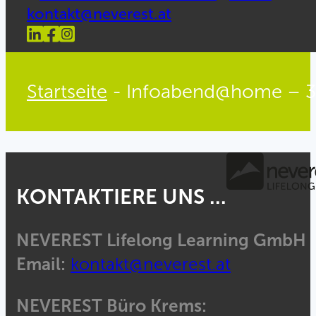
kontakt@neverest.at
Startseite
-
Infoabend@home – 3
KONTAKTIERE UNS ...
NEVEREST Lifelong Learning GmbH
Email:
kontakt@neverest.at
NEVEREST Büro Krems: