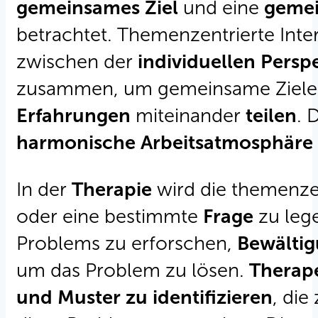
gemeinsames Ziel
und eine
geme
betrachtet. Themenzentrierte Int
zwischen der
individuellen Persp
zusammen, um gemeinsame Ziele z
Erfahrungen
miteinander
teilen
. 
harmonische Arbeitsatmosphäre
In der
Therapie
wird die themenze
oder eine bestimmte
Frage
zu lege
Problems zu erforschen,
Bewältig
um das Problem zu lösen.
Therap
und Muster zu identifizieren
, di