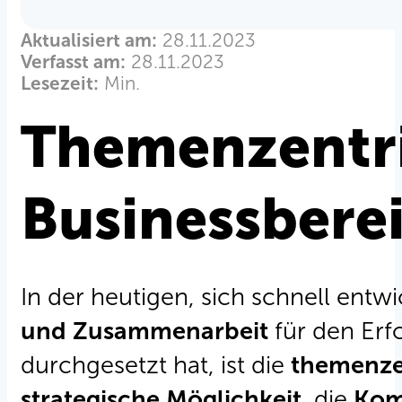
Aktualisiert am:
28.11.2023
Verfasst am:
28.11.2023
Lesezeit:
Min.
Themenzentri
Businessbere
In der heutigen, sich schnell ent
und Zusammenarbeit
für den Erfo
durchgesetzt hat, ist die
themenzen
strategische Möglichkeit
, die
Kom