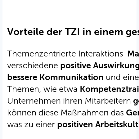
Vorteile der TZI in einem g
Themenzentrierte Interaktions-
Ma
verschiedene
positive Auswirkun
bessere Kommunikation
und ein
Themen, wie etwa
Kompetenztra
Unternehmen ihren Mitarbeitern
g
können diese Maßnahmen das
Ge
was zu einer
positiven Arbeitskul