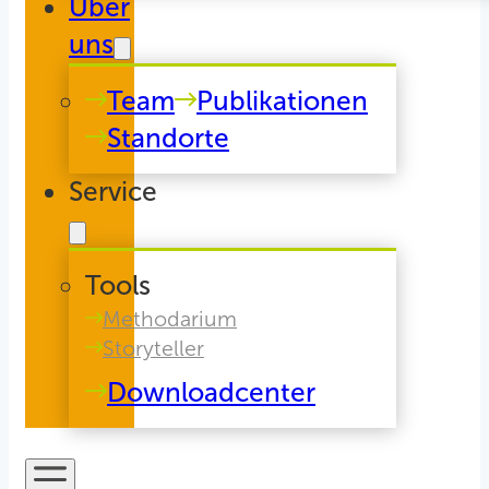
Über
uns
Team
Publikationen
Standorte
Service
Tools
Methodarium
Storyteller
Downloadcenter