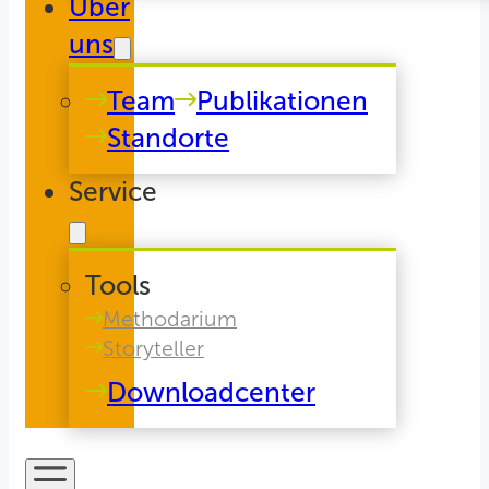
Über
uns
Team
Publikationen
Standorte
Service
Tools
Methodarium
Storyteller
Downloadcenter