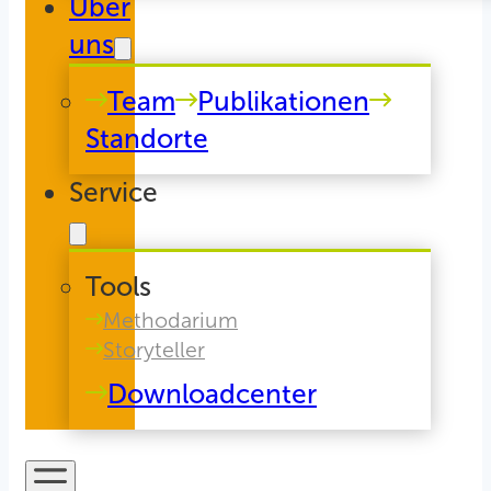
Über
uns
Team
Publikationen
Standorte
Service
Tools
Methodarium
Storyteller
Downloadcenter