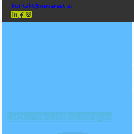
kontakt@neverest.at
NEVEREST Lifelong Learning:
Betriebli
Fördern und Erhalten Sie die G
Jetzt unverbindlich anfragen