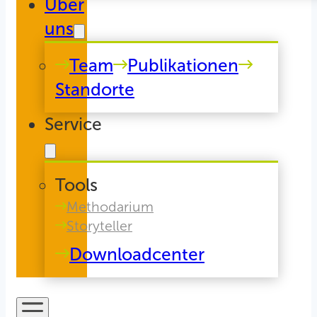
Über
uns
Team
Publikationen
Standorte
Service
Tools
Methodarium
Storyteller
Downloadcenter