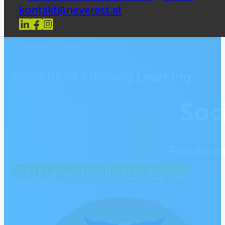
kontakt@neverest.at
NEVEREST Lifelong Learning:
Soc
Position
Jetzt unverbindlich anfragen