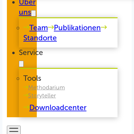
Über
uns
Team
Publikationen
Standorte
Service
Tools
Methodarium
Storyteller
Downloadcenter