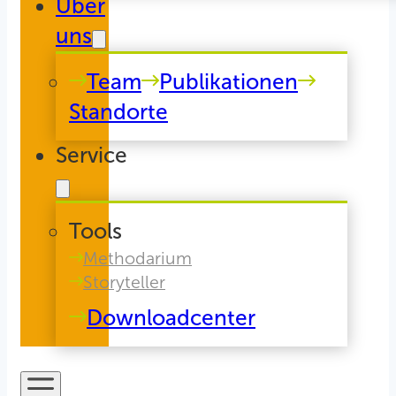
Über
uns
Team
Publikationen
Standorte
Service
Tools
Methodarium
Storyteller
Downloadcenter