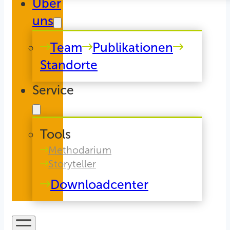
Über
uns
Team
Publikationen
Standorte
Service
Tools
Methodarium
Storyteller
Downloadcenter