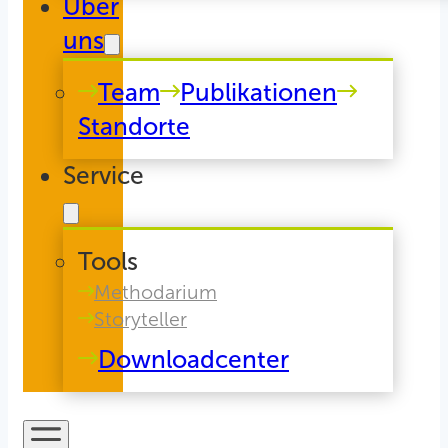
Über
uns
Team
Publikationen
Standorte
Service
Tools
Methodarium
Storyteller
Downloadcenter