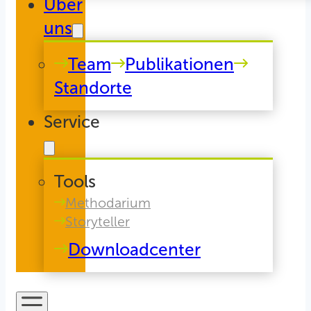
Über
uns
Team
Publikationen
Standorte
Service
Tools
Methodarium
Storyteller
Downloadcenter