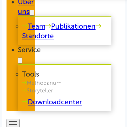
Über
uns
Team
Publikationen
Standorte
Service
Tools
Methodarium
Storyteller
Downloadcenter