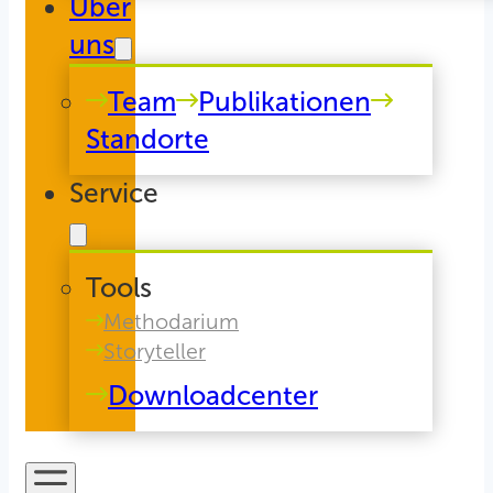
Über
uns
Team
Publikationen
Standorte
Service
Tools
Methodarium
Storyteller
Downloadcenter