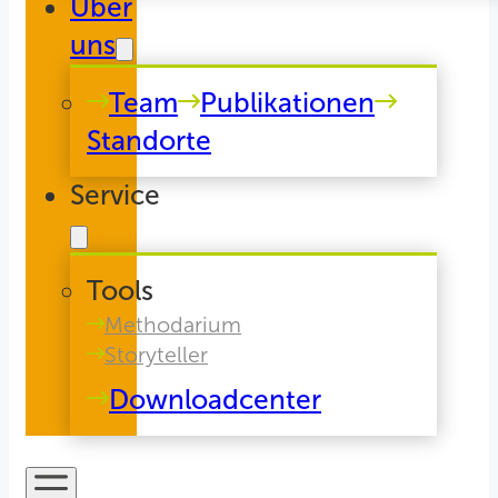
Über
uns
Team
Publikationen
Standorte
Service
Tools
Methodarium
Storyteller
Downloadcenter