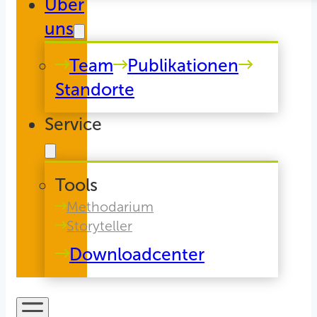
Über
uns
Team
Publikationen
Standorte
Service
Tools
Methodarium
Storyteller
Downloadcenter