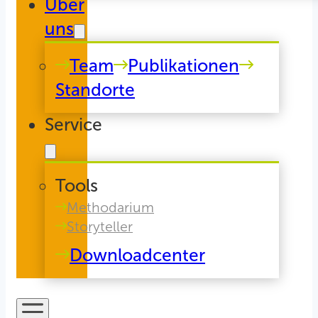
Über
uns
Team
Publikationen
Standorte
Service
Tools
Methodarium
Storyteller
Downloadcenter