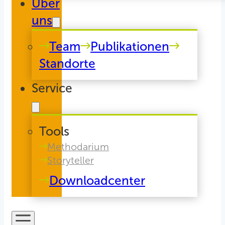
Über
uns
Team
Publikationen
Standorte
Service
Tools
Methodarium
Storyteller
Downloadcenter