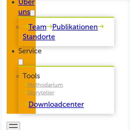
Über
uns
Team
Publikationen
Standorte
Service
Tools
Methodarium
Storyteller
Downloadcenter