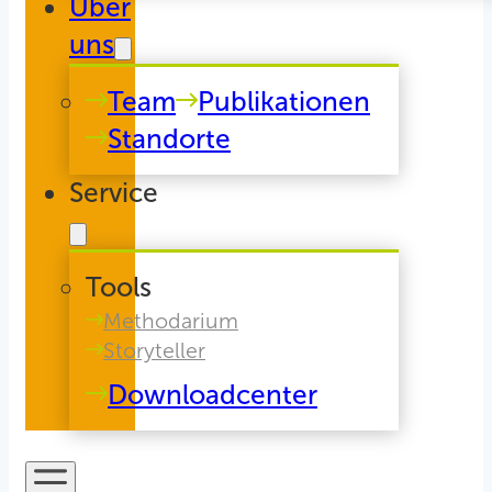
Über
uns
Team
Publikationen
Standorte
Service
Tools
Methodarium
Storyteller
Downloadcenter