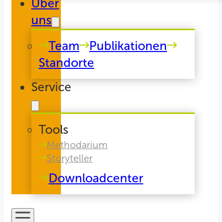
Über
uns
Team
Publikationen
Standorte
Service
Tools
Methodarium
Storyteller
Downloadcenter